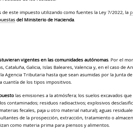
es de este impuesto utilizando como fuentes la Ley 7/2022, la
p
puestas
del Ministerio de Hacienda
.
estuvieran vigentes en las comunidades autónomas
. Por el mo
ataluña, Galicia, Islas Baleares, Valencia y, en el caso de An
 la Agencia Tributaria hasta que sean asumidas por la Junta de
cuantía de los tipos impositivos.
mpuesto
las emisiones a la atmósfera; los suelos excavados que 
os contaminados; residuos radioactivos; explosivos desclasif
 (materias fecales, paja u otro material natural); aguas residua
sultantes de la prospección, extracción, tratamiento o almace
lizan como materia prima para piensos y alimentos.