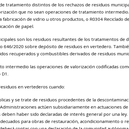
de tratamiento distintos de los rechazos de residuos municip
orización que no sean operaciones de tratamiento intermedio
 la fabricación de vidrio u otros productos, o R0304 Reciclado d
icación de papel.
ipales son los residuos resultantes de los tratamientos de dic
eto 646/2020 sobre depósito de residuos en vertedero. Tambié
idos recuperados y combustibles derivados de residuos munic
o intermedio las operaciones de valorización codificadas com
 D1.
residuos en vertederos cuando:
blicas y se trate de residuos procedentes de la descontamina
as Administraciones actúen subsidiariamente en actuaciones d
 deben haber sido declaradas de interés general por una ley.
decuados para obras de restauración, acondicionamiento o re
, deberá contar con una declaración de la comunidad autónoma 