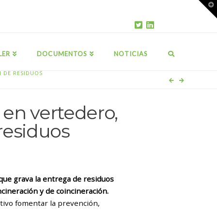
T
t
W
LER
DOCUMENTOS
NOTICIAS
N DE RESIDUOS
 en vertedero,
 residuos
que grava la entrega de residuos
ncineración y de coincineración.
etivo fomentar la prevención,