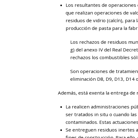
Los resultantes de operaciones 
que realizan operaciones de val
residuos de vidrio (calcín), para
producción de pasta para la fabr
Los rechazos de residuos munic
g) del anexo IV del Real Decr
rechazos los combustibles sól
Son operaciones de tratamient
eliminación D8, D9, D13, D14 o
Además, está exenta la entrega de 
La realicen administraciones pú
ser tratados in situ o cuando l
contaminados. Estas actuaciones
Se entreguen residuos inertes a
fines de construcción. Para ello