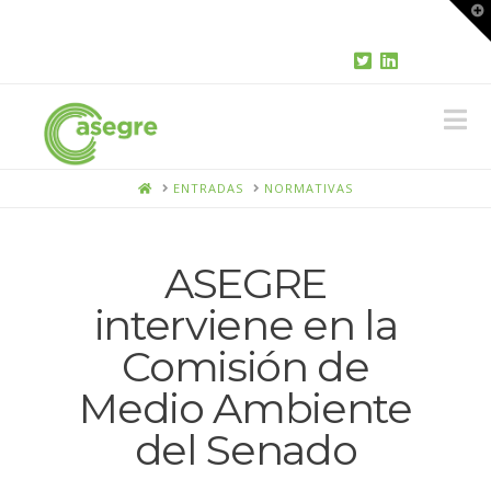
T
t
W
N
HOME
ENTRADAS
NORMATIVAS
ASEGRE
interviene en la
Comisión de
Medio Ambiente
del Senado